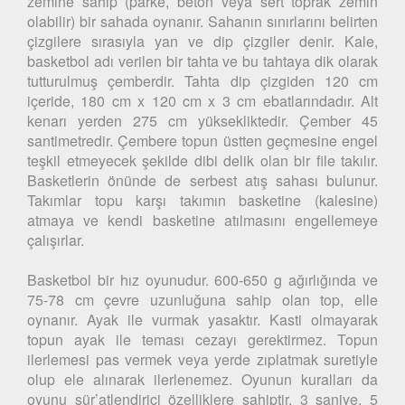
zemine sahip (parke, beton veya sert toprak zemin
olabilir) bir sahada oynanır. Sahanın sınırlarını belirten
çizgilere sırasıyla yan ve dip çizgiler denir. Kale,
basketbol adı verilen bir tahta ve bu tahtaya dik olarak
tutturulmuş çemberdir. Tahta dip çizgiden 120 cm
içeride, 180 cm x 120 cm x 3 cm ebatlarındadır. Alt
kenarı yerden 275 cm yüksekliktedir. Çember 45
santimetredir. Çembere topun üstten geçmesine engel
teşkil etmeyecek şekilde dibi delik olan bir file takılır.
Basketlerin önünde de serbest atış sahası bulunur.
Takımlar topu karşı takımın basketine (kalesine)
atmaya ve kendi basketine atılmasını engellemeye
çalışırlar.
Basketbol bir hız oyunudur. 600-650 g ağırlığında ve
75-78 cm çevre uzunluğuna sahip olan top, elle
oynanır. Ayak ile vurmak yasaktır. Kasti olmayarak
topun ayak ile teması cezayı gerektirmez. Topun
ilerlemesi pas vermek veya yerde zıplatmak suretiyle
olup ele alınarak ilerlenemez. Oyunun kuralları da
oyunu sür’atlendirici özelliklere sahiptir. 3 saniye, 5