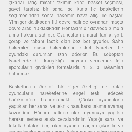
çıkarlar. Maç, misafir takımın kendi basket seçmesi,
şayet tarafsız bir saha ise kur’a ile basketlerin
seçilmesinden sonra hakemin hava atışı ile başlar.
Yirmişer dakikadan iki devre halinde oynanan maçta
devre arası 10 dakikadır. Her takım bir devrede 2 mola
alma hakkına sahiptir. Oyuncular numaralı fanila, şort,
çorap ve tabanı lastik olan bez bot giyerler. Saha
hakemleri masa hakemlerine el-kol işaretleri ile
oyundaki durumları izah ederler. Bu sebepten
işaretlerde bir karışıklığa meydan vermemek için
sporcuların giydikleri formalarda 1, 2, 3, rakamları
bulunmaz.
Basketbolun önemli bir diğer özelliği de, rakip
oyuncuların hareketlerine engel teşkil edecek
hareketlerde bulunmamaktır. Çünkü oyuncuların
yaptıkları her şahsi ve teknik hata karşı takıma avantaj
kazandırır. Hücum halinde olan oyuncuya yapılan
hareket serbest atışla cezalandırılır. Yaptığı şahsi ve
teknik hataları beş olan oyuncu maçtan çıkartılır ve
yerine başka oyuncu girer. Atılan oyuncu tekrar oyuna