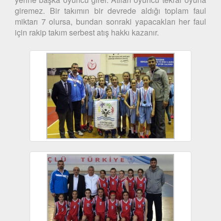
giremez. Bir takımın bir devrede aldığı toplam faul
miktarı 7 olursa, bundan sonraki yapacakları her faul
için rakip takım serbest atış hakkı kazanır.